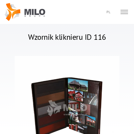
Szukaj
PL
EN
DE
SE
Wzornik kliknieru ID 116
FR
IT
CS
RU