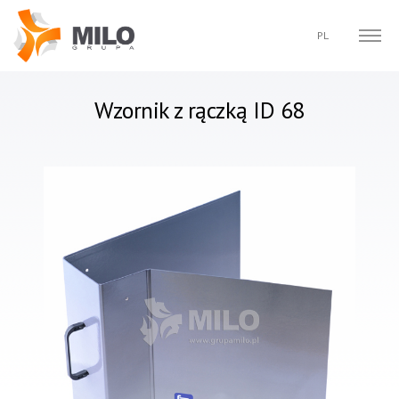
Szukaj
PL
EN
DE
SE
Wzornik z rączką ID 68
FR
IT
CS
RU